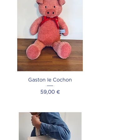
Gaston le Cochon
Prix
59,00 €
Ajouter au panier