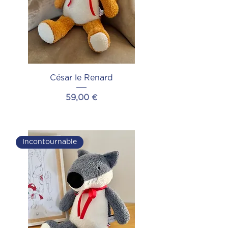
César le Renard
Prix
59,00 €
Ajouter au panier
Incontournable