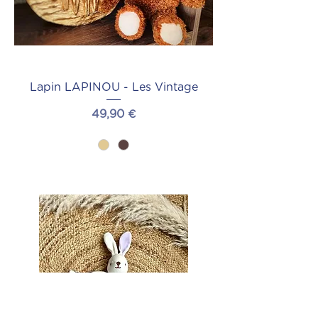
Lapin LAPINOU - Les Vintage
Prix
49,90 €
Ajouter au panier