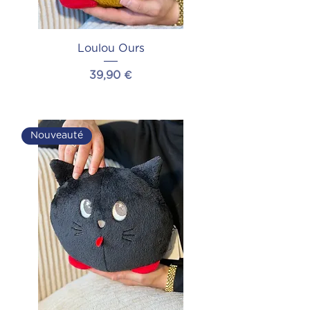
Loulou Ours
Prix
39,90 €
Ajouter au panier
Nouveauté