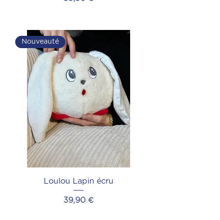
Ajouter au panier
Nouveauté
Loulou Lapin écru
Prix
39,90 €