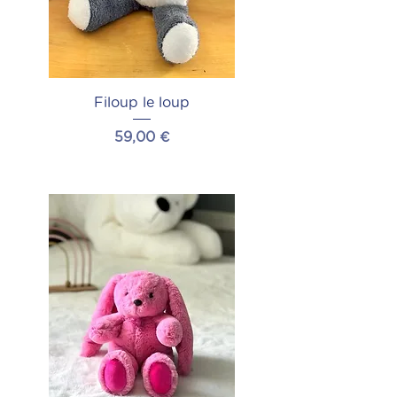
Filoup le loup
Prix
59,00 €
Ajouter au panier