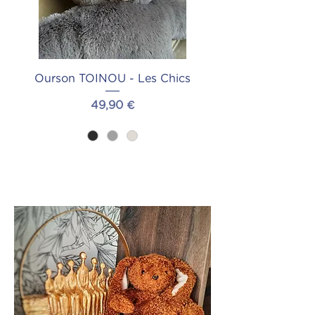
Ourson TOINOU - Les Chics
Prix
49,90 €
Ajouter au panier