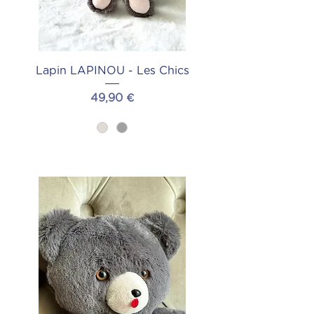
Lapin LAPINOU - Les Chics
Prix
49,90 €
Ajouter au panier