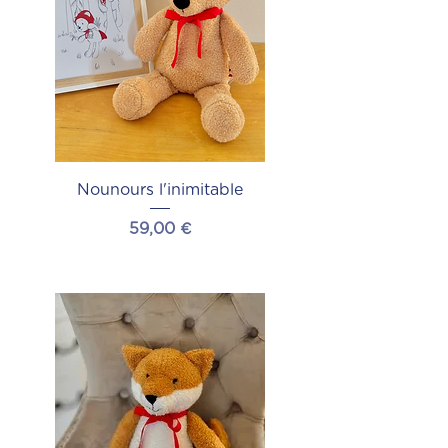
Nounours l'inimitable
Prix
59,00 €
Ajouter au panier