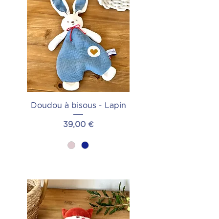
Doudou à bisous - Lapin
Prix
39,00 €
Ajouter au panier