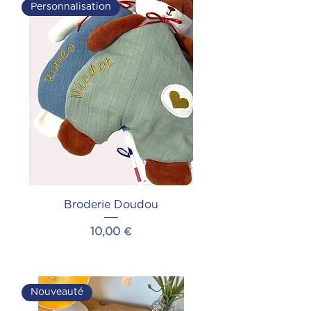
Personnalisation
Broderie Doudou
Prix
10,00 €
Ajouter au panier
Nouveauté