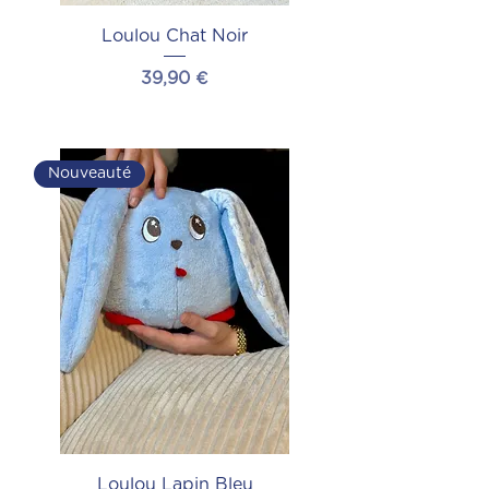
Loulou Chat Noir
Prix
39,90 €
Ajouter au panier
Nouveauté
Loulou Lapin Bleu