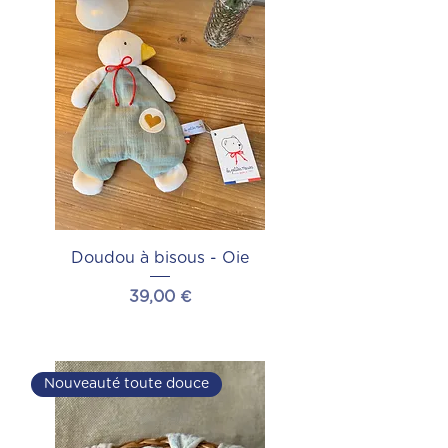
Doudou à bisous - Oie
Prix
39,00 €
Ajouter au panier
Nouveauté toute douce