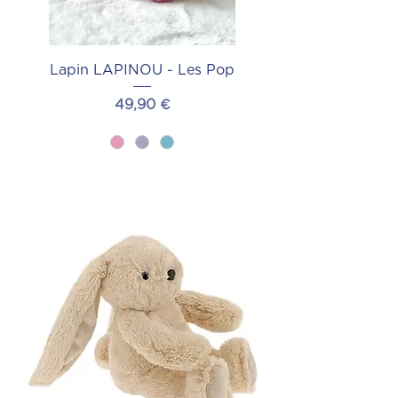
Lapin LAPINOU - Les Pop
Prix
49,90 €
Ajouter au panier