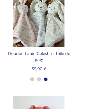
Doudou Lapin Célestin - toile de
jouy
Prix
39,90 €
Ajouter au panier