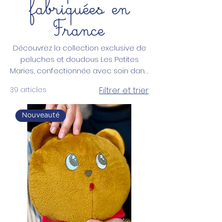
fabriquées en
France
Découvrez la collection exclusive de
peluches et doudous Les Petites
Maries, confectionnée avec soin dans
nos ateliers en France. Nos
39 articles
Filtrer et trier
talentueuses couturières allient
savoir-faire artisanal et matériaux de
qualité pour créer des compagnons
Nouveauté
doux et durables. Soutenez l'artisanat
français en offrant des peluches
d'exception, pensées pour les petits
et les grands !