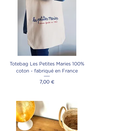
Totebag Les Petites Maries 100%
coton - fabriqué en France
Prix
7,00 €
Ajouter au panier