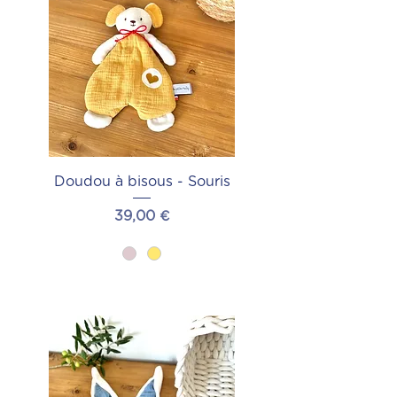
Doudou à bisous - Souris
Prix
39,00 €
Ajouter au panier