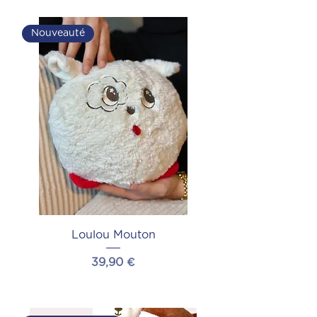
Ajouter au panier
Nouveauté
Loulou Mouton
Prix
39,90 €
Ajouter au panier