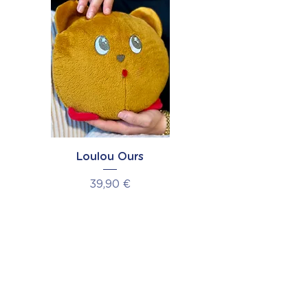
Loulou Ours
Prix
39,90 €
La Marque
Notre histoire