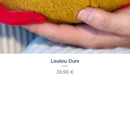
Loulou Ours
Prix
39,90 €
La Marque
Service client
Notre histoire
Nous contacter