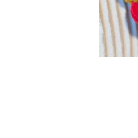
Nous contacter
Les Petites Maries
382 avenue de Verdun
36000 Châteauroux