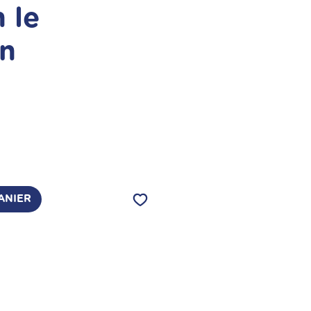
 le
n
ix
ANIER