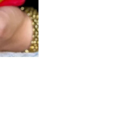
Nos collections
Doudous à bisous