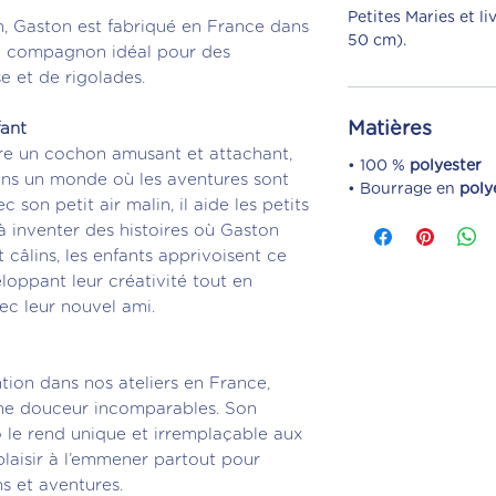
Petites Maries et l
, Gaston est fabriqué en France dans
50 cm).
t le compagnon idéal pour des
e et de rigolades.
Matières
fant
re un cochon amusant et attachant,
• 100 %
polyester
 dans un monde où les aventures sont
• Bourrage en
poly
 son petit air malin, il aide les petits
 à inventer des histoires où Gaston
t câlins, les enfants apprivoisent ce
oppant leur créativité tout en
vec leur nouvel ami.
ion dans nos ateliers en France,
une douceur incomparables. Son
 le rend unique et irremplaçable aux
plaisir à l’emmener partout pour
s et aventures.