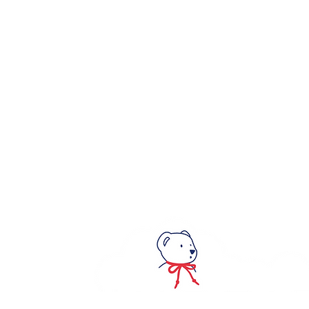
FRANCE
Tél. +33(0)2 54 22 44 08
IDU FR397633_12HJHH
Numéro IDU emballages ménagers:
FR397633_01SZTE
Nos partenaires sur Châteauroux :
Boutique de l'Office de Tourisme
2 place de la République
36000 Châteauroux
Boutique Autour de Bébé
62 avenue d'Occitanie
36250 Saint Maur ( Cap Sud)