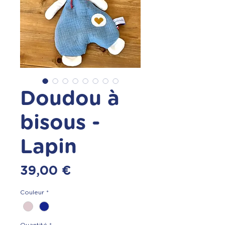
Doudou à
bisous -
Lapin
Prix
39,00 €
Couleur
*
Quantité
*