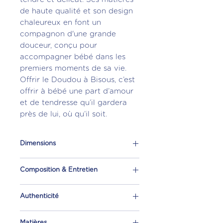
de haute qualité et son design
chaleureux en font un
compagnon d'une grande
douceur, conçu pour
accompagner bébé dans les
premiers moments de sa vie.
Offrir le Doudou à Bisous, c’est
offrir à bébé une part d’amour
et de tendresse qu’il gardera
près de lui, où qu’il soit.
Dimensions
Hauteur 46 cm
Composition & Entretien
Largeur 19 cm
Épaisseur 6,5 cm
Lavable en machine à 30°C avec
Poids 53 g
Authenticité
lessive. Sèche-linge fortement
déconseillé. Les différents
Votre doudou à bisous est
élements d'emballage de votre
Matières