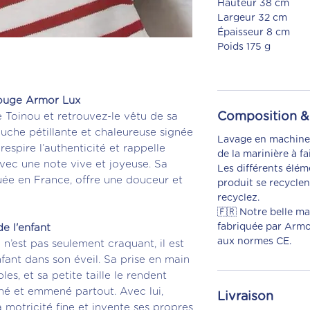
Hauteur 38 cm
Largeur 32 cm
Épaisseur 8 cm
Poids 175 g
Rouge Armor Lux
Composition & 
e Toinou et retrouvez-le vêtu de sa
uche pétillante et chaleureuse signée
Lavage en machine 
espire l’authenticité et rappelle
de la marinière à fa
avec une note vive et joyeuse. Sa
Les différents élé
uée en France, offre une douceur et
produit se recyclen
recyclez.
🇫🇷 Notre belle ma
fabriquée par Armo
e l'enfant
aux normes CE.
n’est pas seulement craquant, il est
ant dans son éveil. Sa prise en main
les, et sa petite taille le rendent
liné et emmené partout. Avec lui,
Livraison
 motricité fine et invente ses propres