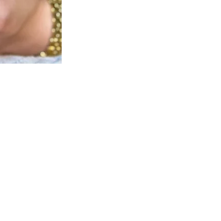
Nos collections
Doudous à bisous
Raconte moi une histoire