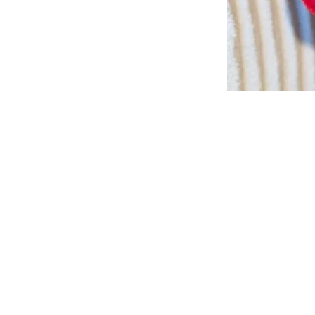
Nous contacter
Les Petites Maries
382 avenue de Verdun
36000 Châteauroux
FRANCE
Tél. +33(0)2 54 22 44 08
IDU FR397633_12HJHH