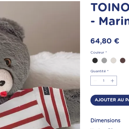
TOINO
- Mari
Pr
64,80 €
Couleur
*
Quantité
*
AJOUTER AU P
Dimensions