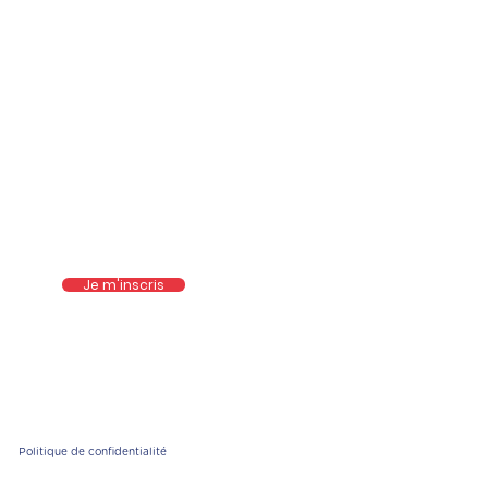
Nos Toinous
Vintage
Je m'inscris
Politique de confidentialité