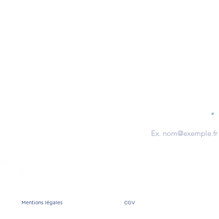
Nos engagements
Nous rejoindre
Le groupe
CGV
Le blog
Suivez-nous
Notre newsletter
Mentions légales
CGV