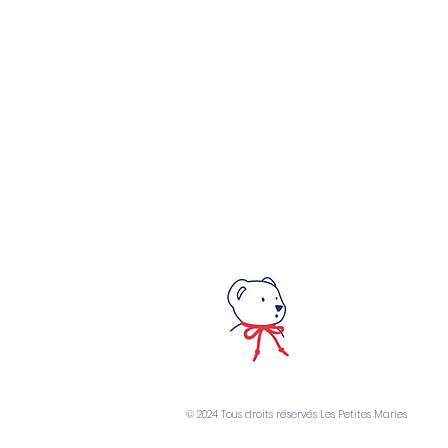
Numéro IDU emballages ménagers:
FR397633_01SZTE
Nos partenaires sur Châteauroux :
Boutique de l'Office de Tourisme
2 place de la République
36000 Châteauroux
Boutique Autour de Bébé
62 avenue d'Occitanie
36250 Saint Maur ( Cap Sud)
© 2024 Tous droits réservés Les Petites Maries