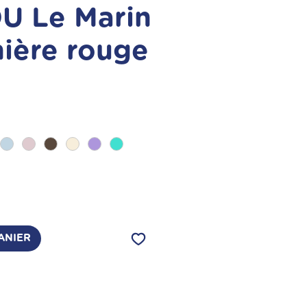
U Le Marin
nière rouge
ix
ANIER