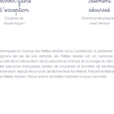
d'exception
sécurisé
Couture de
Commande prépar
Haute façon
avec Amour
briquée en France Les Petites Maries, vous contribuez à préserver u
nons de vie de vos enfants. Les Petites Maries est un symbole d
 l’art de la fabrication de la peluche en France, et la magie du lien e
 des peluches françaises, tissées de souvenirs et brodées de tendr
énération depuis Nounours de Bonne Nuit les Petits®, Pollux® et Babar
es Petites Maries ! Nous avons de belles histoires à vous raconter.
La Marque
Service client
Notre histoire
Nous contacter