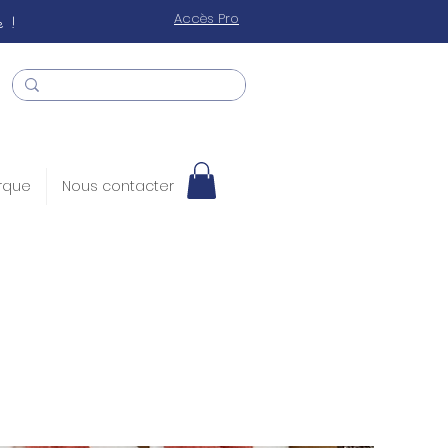
 !
Accès Pro
rque
Nous contacter