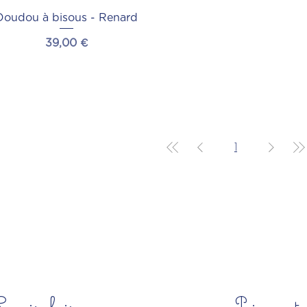
Doudou à bisous - Renard
Prix
39,00 €
1
Savoir-faire
Paiement