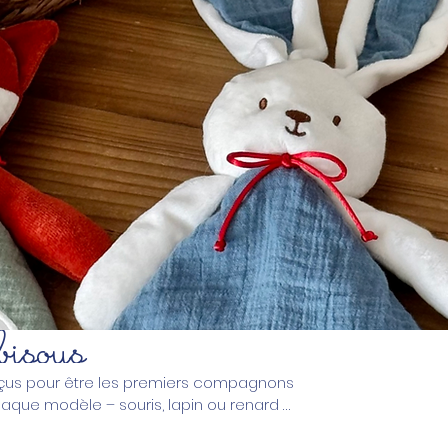
bisous
nçus pour être les premiers compagnons
haque modèle – souris, lapin ou renard –
. Avec son cœur brodé en fil doré, ce