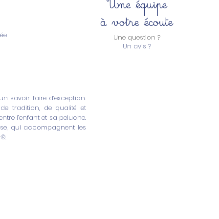
Une équipe
à votre écoute
ée
Une question ?
Un avis ?
n savoir-faire d’exception.
e tradition, de qualité et
ntre l’enfant et sa peluche.
esse, qui accompagnent les
®.
Nos collections
Doudous à bisous