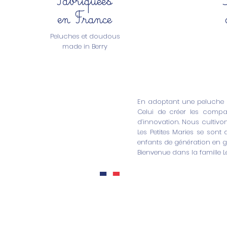
en France
Peluches et doudous
made in Berry
En adoptant une peluche fa
Celui de créer les compag
d’innovation. Nous cultivons
Les Petites Maries se sont
enfants de génération en g
Bienvenue dans la famille L
Nous contacter
Les Petites Maries
382 avenue de Verdun