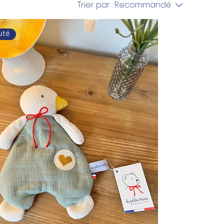
Trier par :
Recommandé
uté