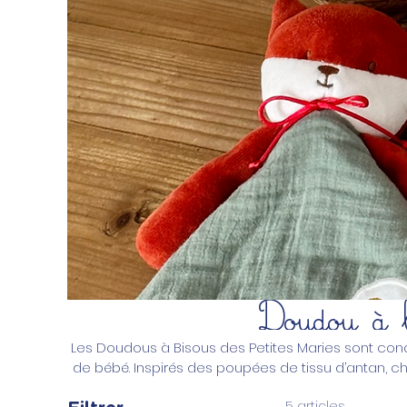
Doudou à 
Les Doudous à Bisous des Petites Maries sont co
de bébé. Inspirés des poupées de tissu d’antan, c
est doux et adapté aux câlins des petites mains
5 articles